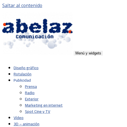
Saltar al contenido
Menú y widgets
Abelaz
Agencia de publicidad de servicios plenos en Pamplona,
Diseño gráfico
Navarra
Rotulación
Publicidad
Prensa
Radio
Exterior
Marketing en internet
Spot Cine y TV
Vídeo
3D – animación