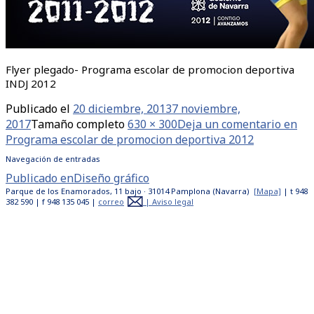
Flyer plegado- Programa escolar de promocion deportiva
INDJ 2012
Publicado el
20 diciembre, 2013
7 noviembre,
2017
Tamaño completo
630 × 300
Deja un comentario
en
Programa escolar de promocion deportiva 2012
Navegación de entradas
Publicado en
Diseño gráfico
Parque de los Enamorados, 11 bajo · 31014 Pamplona (Navarra)
[Mapa]
| t 948
382 590 | f 948 135 045 |
correo
|
Aviso legal