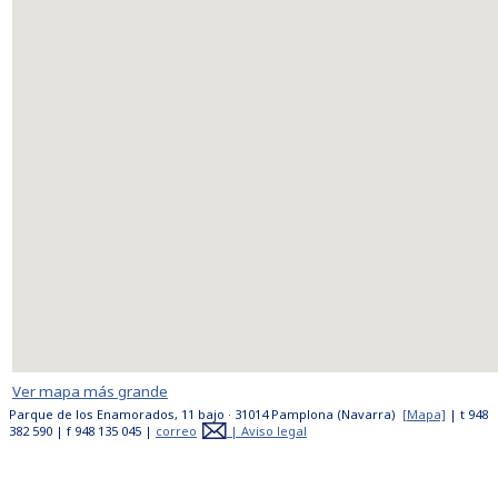
Ver mapa más grande
Parque de los Enamorados, 11 bajo · 31014 Pamplona (Navarra)
[Mapa]
| t 948
382 590 | f 948 135 045 |
correo
|
Aviso legal