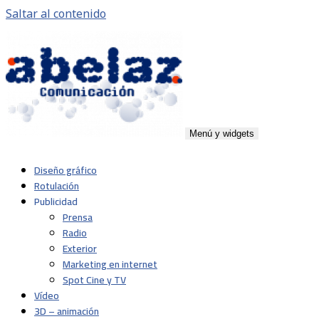
Saltar al contenido
Menú y widgets
Abelaz
Agencia de publicidad de servicios plenos en Pamplona,
Diseño gráfico
Navarra
Rotulación
Publicidad
Prensa
Radio
Exterior
Marketing en internet
Spot Cine y TV
Vídeo
3D – animación