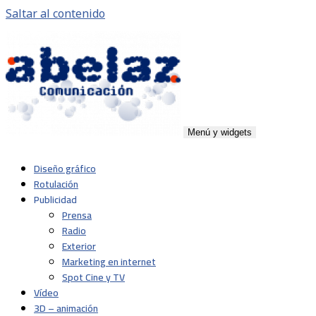
Saltar al contenido
Menú y widgets
Abelaz
Agencia de publicidad de servicios plenos en Pamplona,
Diseño gráfico
Navarra
Rotulación
Publicidad
Prensa
Radio
Exterior
Marketing en internet
Spot Cine y TV
Vídeo
3D – animación