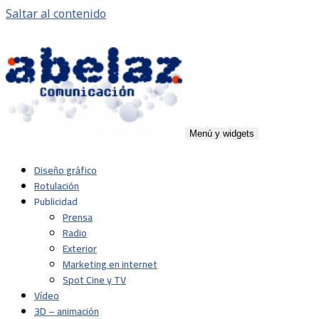
Saltar al contenido
Menú y widgets
Abelaz
Agencia de publicidad de servicios plenos en Pamplona,
Diseño gráfico
Navarra
Rotulación
Publicidad
Prensa
Radio
Exterior
Marketing en internet
Spot Cine y TV
Vídeo
3D – animación