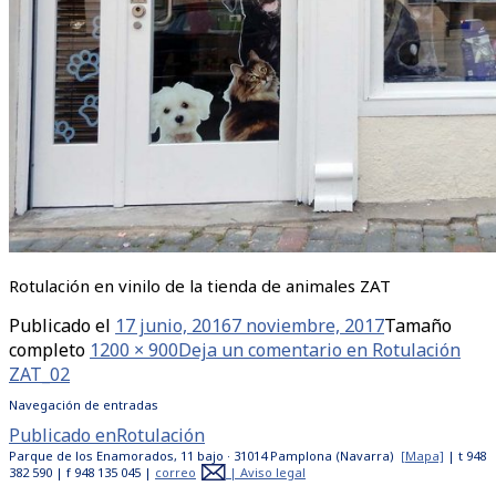
Rotulación en vinilo de la tienda de animales ZAT
Publicado el
17 junio, 2016
7 noviembre, 2017
Tamaño
completo
1200 × 900
Deja un comentario
en Rotulación
ZAT_02
Navegación de entradas
Publicado en
Rotulación
Parque de los Enamorados, 11 bajo · 31014 Pamplona (Navarra)
[Mapa]
| t 948
382 590 | f 948 135 045 |
correo
|
Aviso legal