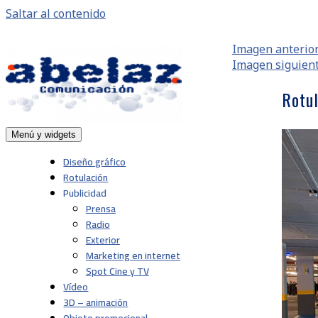
Saltar al contenido
Imagen anterio
Imagen siguien
Rotul
Menú y widgets
Abelaz
Agencia de publicidad de servicios plenos en
Pamplona, Navarra
Diseño gráfico
Rotulación
Publicidad
Prensa
Radio
Exterior
Marketing en internet
Spot Cine y TV
Vídeo
3D – animación