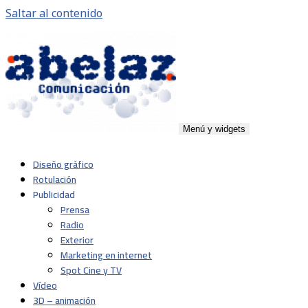
Saltar al contenido
Menú y widgets
Abelaz
Agencia de publicidad de servicios plenos en Pamplona,
Diseño gráfico
Navarra
Rotulación
Publicidad
Prensa
Radio
Exterior
Marketing en internet
Spot Cine y TV
Vídeo
3D – animación