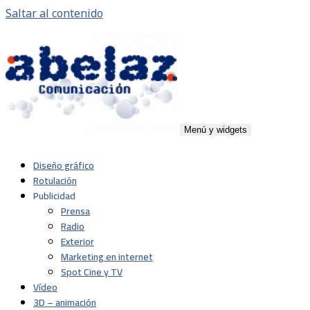
Saltar al contenido
Menú y widgets
Abelaz
Agencia de publicidad de servicios plenos en Pamplona,
Diseño gráfico
Navarra
Rotulación
Publicidad
Prensa
Radio
Exterior
Marketing en internet
Spot Cine y TV
Vídeo
3D – animación