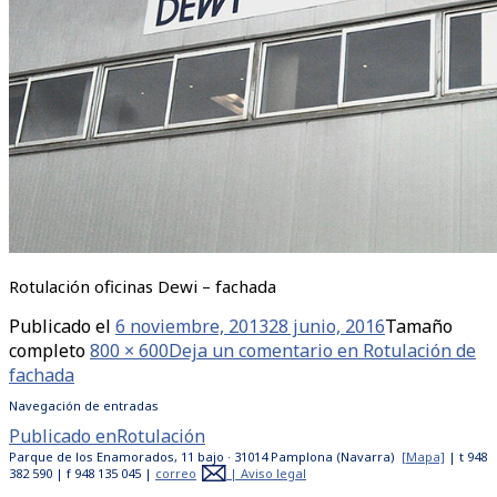
Rotulación oficinas Dewi – fachada
Publicado el
6 noviembre, 2013
28 junio, 2016
Tamaño
completo
800 × 600
Deja un comentario
en Rotulación de
fachada
Navegación de entradas
Publicado en
Rotulación
Parque de los Enamorados, 11 bajo · 31014 Pamplona (Navarra)
[Mapa]
| t 948
382 590 | f 948 135 045 |
correo
|
Aviso legal