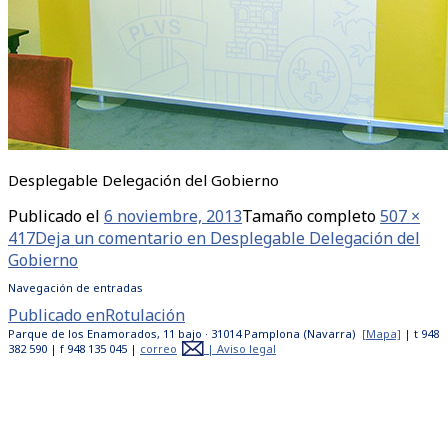
Desplegable Delegación del Gobierno
Publicado el
6 noviembre, 2013
Tamaño completo
507 ×
417
Deja un comentario
en Desplegable Delegación del
Gobierno
Navegación de entradas
Publicado en
Rotulación
Parque de los Enamorados, 11 bajo · 31014 Pamplona (Navarra)
[Mapa]
| t 948
382 590 | f 948 135 045 |
correo
|
Aviso legal