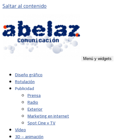
Saltar al contenido
Menú y widgets
Abelaz
Agencia de publicidad de servicios plenos en Pamplona,
Diseño gráfico
Navarra
Rotulación
Publicidad
Prensa
Radio
Exterior
Marketing en internet
Spot Cine y TV
Vídeo
3D – animación