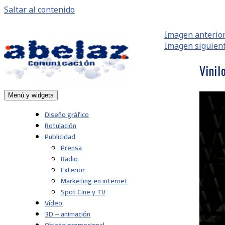
Saltar al contenido
Imagen anterio
Imagen siguien
Vinil
Menú y widgets
Abelaz
Agencia de publicidad de servicios plenos en
Pamplona, Navarra
Diseño gráfico
Rotulación
Publicidad
Prensa
Radio
Exterior
Marketing en internet
Spot Cine y TV
Vídeo
3D – animación