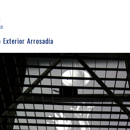
r
te
o Exterior Arrosadía