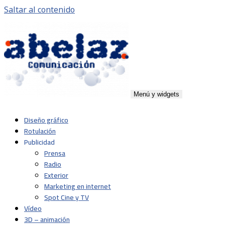
Saltar al contenido
Menú y widgets
Abelaz
Agencia de publicidad de servicios plenos en Pamplona,
Diseño gráfico
Navarra
Rotulación
Publicidad
Prensa
Radio
Exterior
Marketing en internet
Spot Cine y TV
Vídeo
3D – animación