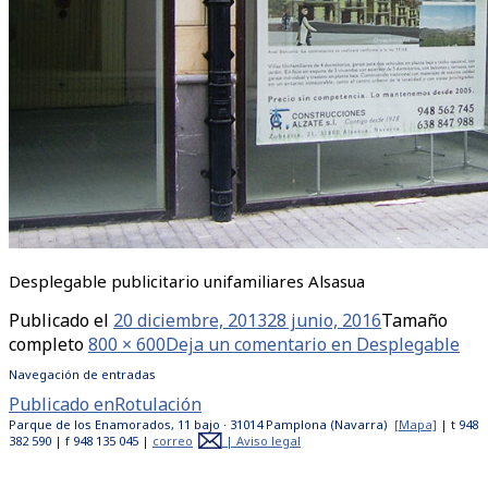
Desplegable publicitario unifamiliares Alsasua
Publicado el
20 diciembre, 2013
28 junio, 2016
Tamaño
completo
800 × 600
Deja un comentario
en Desplegable
Navegación de entradas
Publicado en
Rotulación
Parque de los Enamorados, 11 bajo · 31014 Pamplona (Navarra)
[Mapa]
| t 948
382 590 | f 948 135 045 |
correo
|
Aviso legal