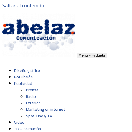
Saltar al contenido
Menú y widgets
Abelaz
Agencia de publicidad de servicios plenos en Pamplona,
Diseño gráfico
Navarra
Rotulación
Publicidad
Prensa
Radio
Exterior
Marketing en internet
Spot Cine y TV
Vídeo
3D – animación