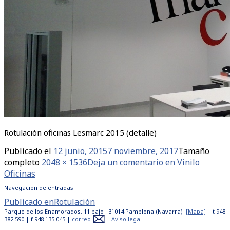
Rotulación oficinas Lesmarc 2015 (detalle)
Publicado el
12 junio, 2015
7 noviembre, 2017
Tamaño
completo
2048 × 1536
Deja un comentario
en Vinilo
Oficinas
Navegación de entradas
Publicado en
Rotulación
Parque de los Enamorados, 11 bajo · 31014 Pamplona (Navarra)
[Mapa]
| t 948
382 590 | f 948 135 045 |
correo
|
Aviso legal