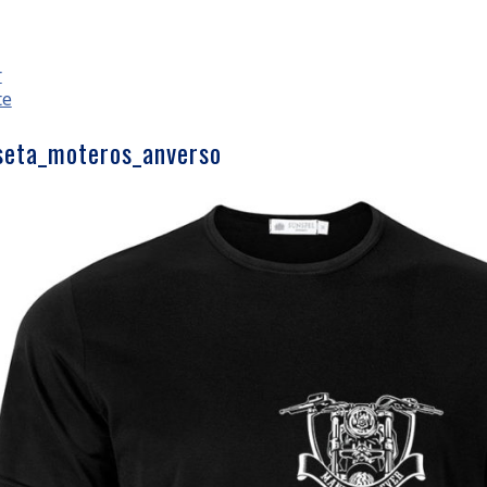
r
te
seta_moteros_anverso