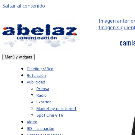
Saltar al contenido
Imagen anterio
Imagen siguien
cami
Menú y widgets
Abelaz
Agencia de publicidad de servicios plenos en
Pamplona, Navarra
Diseño gráfico
Rotulación
Publicidad
Prensa
Radio
Exterior
Marketing en internet
Spot Cine y TV
Vídeo
3D – animación