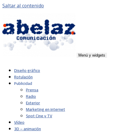
Saltar al contenido
Menú y widgets
Abelaz
Agencia de publicidad de servicios plenos en Pamplona,
Diseño gráfico
Navarra
Rotulación
Publicidad
Prensa
Radio
Exterior
Marketing en internet
Spot Cine y TV
Vídeo
3D – animación