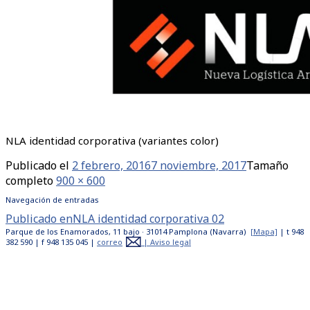
NLA identidad corporativa (variantes color)
Publicado el
2 febrero, 2016
7 noviembre, 2017
Tamaño
completo
900 × 600
Navegación de entradas
Publicado en
NLA identidad corporativa 02
Parque de los Enamorados, 11 bajo · 31014 Pamplona (Navarra)
[Mapa]
| t 948
382 590 | f 948 135 045 |
correo
|
Aviso legal