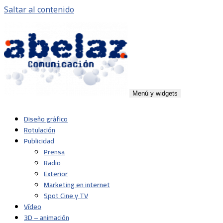
Saltar al contenido
Menú y widgets
Abelaz
Agencia de publicidad de servicios plenos en Pamplona,
Diseño gráfico
Navarra
Rotulación
Publicidad
Prensa
Radio
Exterior
Marketing en internet
Spot Cine y TV
Vídeo
3D – animación