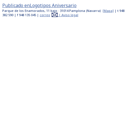
Publicado en
Logotipos Aniversario
Parque de los Enamorados, 11 bajo · 31014 Pamplona (Navarra)
[Mapa]
| t 948
382 590 | f 948 135 045 |
correo
|
Aviso legal