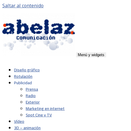
Saltar al contenido
Menú y widgets
Abelaz
Agencia de publicidad de servicios plenos en Pamplona,
Diseño gráfico
Navarra
Rotulación
Publicidad
Prensa
Radio
Exterior
Marketing en internet
Spot Cine y TV
Vídeo
3D – animación