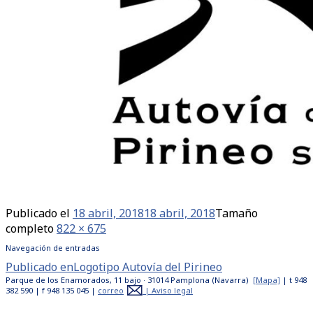
Publicado el
18 abril, 2018
18 abril, 2018
Tamaño
completo
822 × 675
Navegación de entradas
Publicado en
Logotipo Autovía del Pirineo
Parque de los Enamorados, 11 bajo · 31014 Pamplona (Navarra)
[Mapa]
| t 948
382 590 | f 948 135 045 |
correo
|
Aviso legal