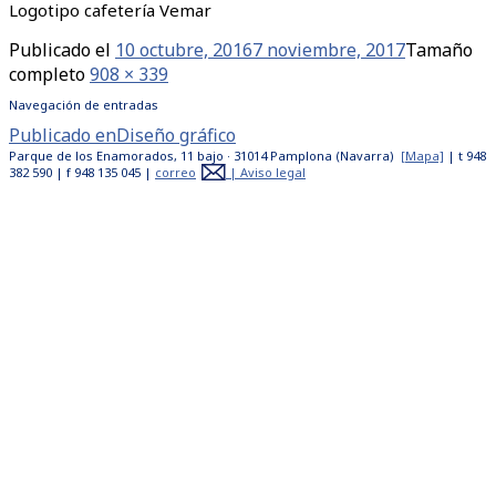
Logotipo cafetería Vemar
Publicado el
10 octubre, 2016
7 noviembre, 2017
Tamaño
completo
908 × 339
Navegación de entradas
Publicado en
Diseño gráfico
Parque de los Enamorados, 11 bajo · 31014 Pamplona (Navarra)
[Mapa]
| t 948
382 590 | f 948 135 045 |
correo
|
Aviso legal