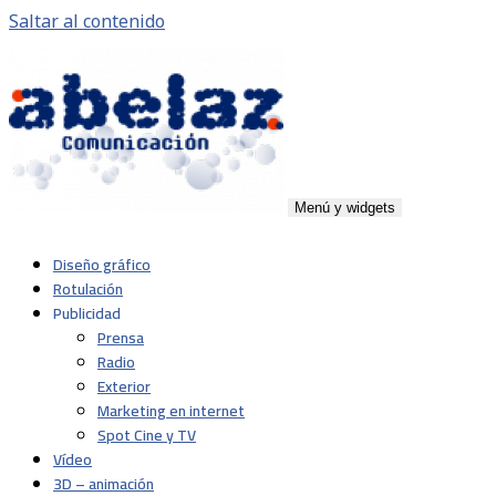
Saltar al contenido
Menú y widgets
Abelaz
Agencia de publicidad de servicios plenos en Pamplona,
Diseño gráfico
Navarra
Rotulación
Publicidad
Prensa
Radio
Exterior
Marketing en internet
Spot Cine y TV
Vídeo
3D – animación