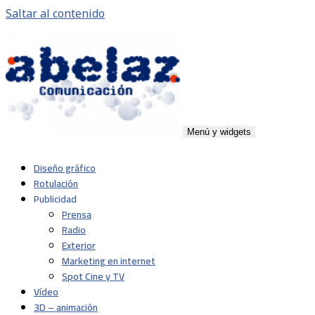
Saltar al contenido
Menú y widgets
Abelaz
Agencia de publicidad de servicios plenos en Pamplona,
Diseño gráfico
Navarra
Rotulación
Publicidad
Prensa
Radio
Exterior
Marketing en internet
Spot Cine y TV
Vídeo
3D – animación