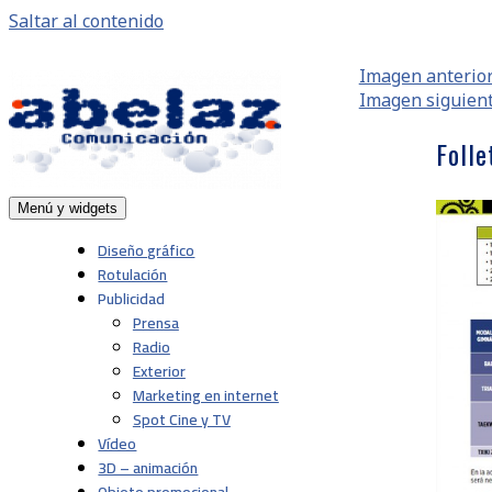
Saltar al contenido
Imagen anterio
Imagen siguien
Folle
Menú y widgets
Abelaz
Agencia de publicidad de servicios plenos en
Pamplona, Navarra
Diseño gráfico
Rotulación
Publicidad
Prensa
Radio
Exterior
Marketing en internet
Spot Cine y TV
Vídeo
3D – animación