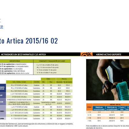
r
te
to Artica 2015/16 02