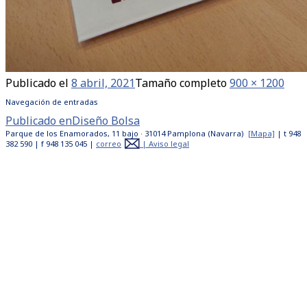
Publicado el
8 abril, 2021
Tamaño completo
900 × 1200
Navegación de entradas
Publicado en
Diseño Bolsa
Parque de los Enamorados, 11 bajo · 31014 Pamplona (Navarra)
[Mapa]
| t 948
382 590 | f 948 135 045 |
correo
|
Aviso legal