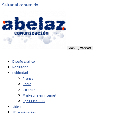
Saltar al contenido
Menú y widgets
Abelaz
Agencia de publicidad de servicios plenos en Pamplona,
Diseño gráfico
Navarra
Rotulación
Publicidad
Prensa
Radio
Exterior
Marketing en internet
Spot Cine y TV
Vídeo
3D – animación