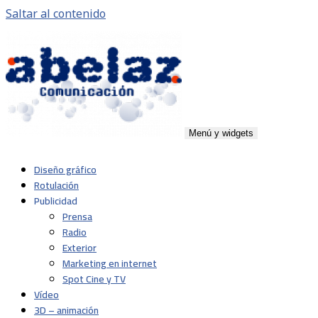
Saltar al contenido
Menú y widgets
Abelaz
Agencia de publicidad de servicios plenos en Pamplona,
Diseño gráfico
Navarra
Rotulación
Publicidad
Prensa
Radio
Exterior
Marketing en internet
Spot Cine y TV
Vídeo
3D – animación