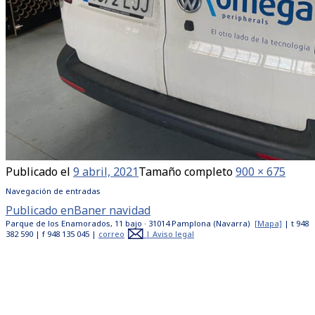
Publicado el
9 abril, 2021
Tamaño completo
900 × 675
Navegación de entradas
Publicado en
Baner navidad
Parque de los Enamorados, 11 bajo · 31014 Pamplona (Navarra)
[Mapa]
| t 948
382 590 | f 948 135 045 |
correo
|
Aviso legal